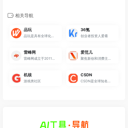
相关导航
品玩
36氪
品玩是具有全球化视野的科技内容平台和创新连接器，致力于服务全球科技创新者。
创业者投资人爱看
雷峰网
爱范儿
雷峰网成立于2011年，秉承“关注智能与未来”的宗旨，持续对全球前沿技术趋势与产品动态进行深入调研与解读，是国内具有代表性的实力型科技新媒体与信息服务平台.
聚焦新创和消费主题的科技媒体
机核
CSDN
游戏类社区
CSDN是全球知名中文IT技术交流平台,创建于1999年,包含原创博客、精品问答、职业培训、技术论坛、资源下载等产品服务,提供原创、优质、完整内容的专业IT技术开发社区.