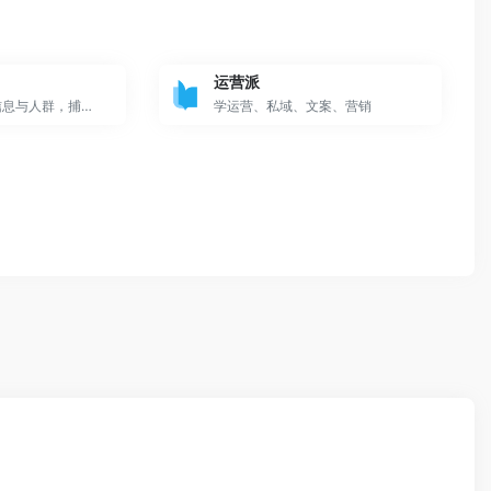
运营派
聚合优质的创新信息与人群，捕获精选|深度|犀利的商业科技资讯。在虎嗅，不错过互联网的每个重要时刻。
学运营、私域、文案、营销