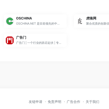
OSCHINA
虎嗅网
OSCHINA.NET 是目前领先的中文开源技术社区。我们传播开源的理念，推广开源项目，为 IT 开发者提供了一个发现、使用、并交流开源技术的平台
广告门
广告门 | 一个行业的跌宕起伏 | 专注于创意广告公司设计 | 聚集行业顶尖广告策划文案制作人才 | 广告行业招聘应聘求职专业平台
友链申请
免责声明
广告合作
关于我们