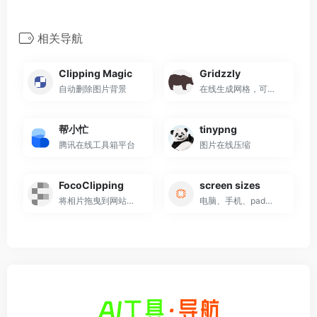
相关导航
Clipping Magic
Gridzzly
自动删除图片背景
在线生成网格，可以打印出来
帮小忙
tinypng
腾讯在线工具箱平台
图片在线压缩
FocoClipping
screen sizes
将相片拖曳到网站上传后就能自动移除背景，这项功能 100%自动化，只要三秒钟就能抠图完成，如果遇到较为复杂的情况也有手动编辑模式可以切换，使用者就能在图片标记出保留、移除的部分，协助机器判断出正确位置。
电脑、手机、pad等设备分辨率查看