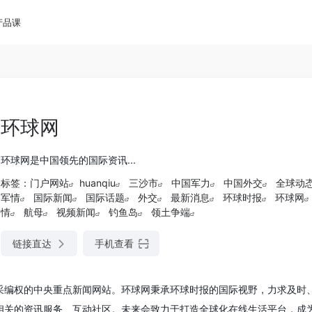
产品课
环球网
环球网是中国领先的国际资讯...
标签：
门户网站
huanqiu
三沙市
中国军力
中国外交
全球动
军情
国际新闻
国际话题
外交
最新消息
环球时报
环球网
情
航母
视频新闻
钓鱼岛
领土争端
链接直达
手机查看
采编权的中央重点新闻网站。环球网秉承环球时报的国际视野，力求及时
相关的资讯服务、互动社区。未来会致力于打造全球化在线生活平台，成