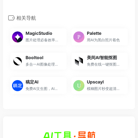
相关导航
MagicStudio
Palette
图片处理必备效率神器！为你...
用AI为黑白照片着色
Booltool
美间AI智能抠图
多合一AI图像处理网站，快速...
免费在线一键抠图，只需3步即...
稿定AI
Upscayl
免费AI文生图，AI灵感绘图/扩...
模糊图片秒变超清！开源免费 ...