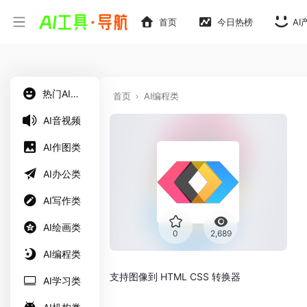
首页
今日热榜
AI
热门AI工具
首页
AI编程类
AI音视频
AI作图类
AI办公类
AI写作类
AI绘画类
0
2,689
AI编程类
支持图像到 HTML CSS 转换器
AI学习类