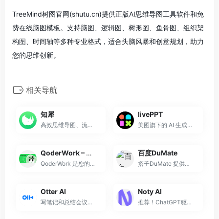
TreeMind树图官网(shutu.cn)提供正版AI思维导图工具软件和免
费在线脑图模板。支持脑图、逻辑图、树形图、鱼骨图、组织架
构图、时间轴等多种专业格式，适合头脑风暴和创意规划，助力
您的思维创新。
相关导航
知犀
livePPT
高效思维导图、流程图软件
美图旗下的 AI 生成 PPT 工具
QoderWork – AI 桌面助手 | 智能任务自动化工具
百度DuMate
QoderWork 是您的 AI 桌面工作伙伴。告诉它您的需求，它会自动规划、执行并交付结果。本地优先、自主规划，让您掌控一切。
搭子DuMate 提供端到端的智能数字化解决方案，助力企业实现数字化转型
Otter AI
Noty AI
写笔记和总结会议的速度提高 ...
推荐！ChatGPT驱动的AI会议转...