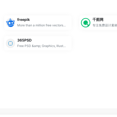
freepik
千图网
More than a million free vectors, PSD, photos and free icons.
专注免费设计素
365PSD
Free PSD &amp; Graphics, Illustrations