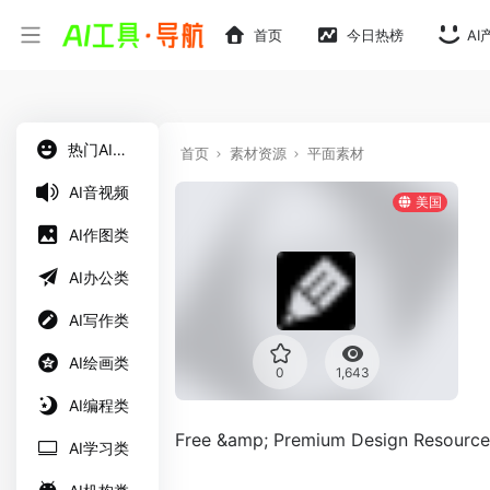
首页
今日热榜
AI
热门AI工具
首页
素材资源
平面素材
AI音视频
美国
AI作图类
AI办公类
AI写作类
AI绘画类
0
1,643
AI编程类
Free &amp; Premium Design Resource
AI学习类