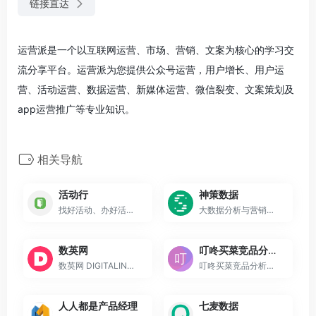
链接直达
运营派是一个以互联网运营、市场、营销、文案为核心的学习交
流分享平台。运营派为您提供公众号运营，用户增长、用户运
营、活动运营、数据运营、新媒体运营、微信裂变、文案策划及
app运营推广等专业知识。
相关导航
活动行
神策数据
找好活动、办好活动，用活动行！活动行提供创业、互联网、科技、金融、教育、 亲子、生活、聚会交友等 50 多种活动，还提供活动策划，活动推广，会议签到，活动报 名，胸卡打印等服务，是深受主办方信赖和城市白领喜爱的活动平台
大数据分析与营销科技解决方案服务商
数英网
叮咚买菜竞品分析文档
数英网 DIGITALING是大中华区权威数字媒体及职业招聘社交平台,内容涵盖市场营销、广告传媒、创意设计、电商、移动互联网等各数字相关领域.致力于整合数字业界信息,受益于访问者数英网@DIGITALING
叮咚买菜竞品分析文档
人人都是产品经理
七麦数据