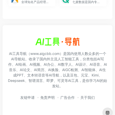
全球知名产品经理社区
七麦数据是国内专业的移动应用数据分析平台，覆盖AppStore&amp;GooglePlay双平台，提供iOS&amp;Android应用市场多维度数据、ASO&amp;ASA优化服务工具、ASO、ASA、SearchAds等实操案例及技术干货和数据报告。作为移动推广服务平台，提供专业数据分析与优化策略，为您的App推广保驾护航。
AI工具导航（www.aigcbb.com）是国内使用人数众多的一个
AI导航站。收录了国内外主流人工智能工具，分类包括AI写
作、AI绘画、AI视频、AI办公、AI数字人、AI设计、AI语音、AI
音乐、AI论文、AI简历、AI换脸、AIGC检测、AI智能体、AI生
成PPT、文本转语音等AI导航，以及豆包、元宝、Kimi、
Deepseek、智谱清言、即梦、可灵等AI工具，是你学习AI的始
发站。
友链申请
免责声明
广告合作
关于我们