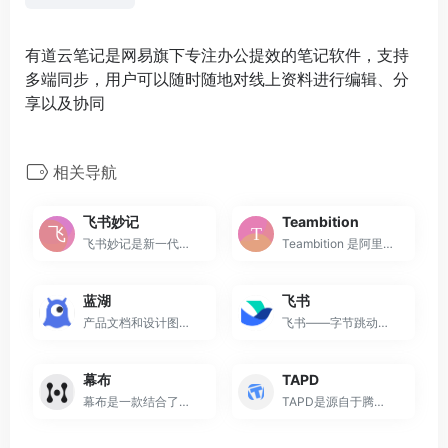
有道云笔记是网易旗下专注办公提效的笔记软件，支持
多端同步，用户可以随时随地对线上资料进行编辑、分
享以及协同
相关导航
飞书妙记
Teambition
飞书妙记是新一代的智能会议...
Teambition 是阿里巴巴旗下团队协作工具，以项目和任务的可视化管理来支撑企业团队协作，适合产品、研发、设计、市场、运营、销售、HR 等各类团队，让企业协同化繁为简，轻松愉悦。
蓝湖
飞书
产品文档和设计图的共享平台
飞书——字节跳动旗下先进企业协作与管理平台，不仅一站式整合及时沟通、智能日历、音视频会议、飞书文档、云盘等办公协作套件，更提供飞书OKR、飞书招聘、飞书绩效等组织管理产品，让目标更清晰，信息流动更顺畅，每一个人工作更高效更愉悦。先进团队，先用飞书。
幕布
TAPD
幕布是一款结合了大纲笔记和思维导图的头脑管理工具，帮你用更高效的方式和更清晰的结构来记录笔记、管理任务、制定计划甚至是组织头脑风暴。完整覆盖电脑端和移动端
TAPD是源自于腾讯的敏捷产品研发协作平台，提供贯穿敏捷开发生命周期的一站式服务。覆盖从产品概念形成、产品规划、需求分析、项目规划和跟踪、质量测试到构建发布、用户反馈跟踪的产品研发全过程，提供了灵活的可定制化应用和强大的集成能力，帮助研发团队有效地管理需求、资源、进度和质量，规范和改进产品研发过程，提高研发效率和产品质量。