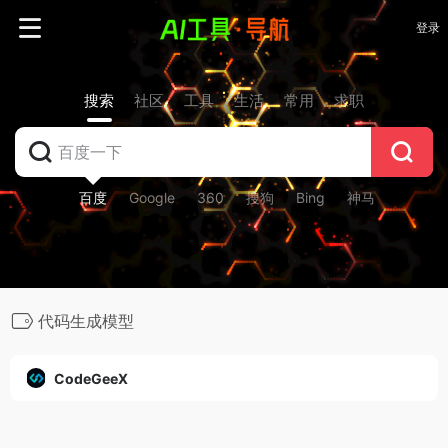
登录
搜索
社区
工具
生活
常用
求职
百度
Google
360
搜狗
Bing
神马
代码生成模型
CodeGeeX