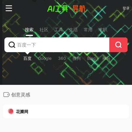
登录
搜索
社区
工具
生活
常用
求职
百度
Google
360
搜狗
Bing
神马
创意灵感
花瓣网