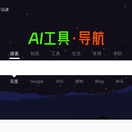
产品课
搜索
社区
工具
生活
常用
求职
百度
Google
360
搜狗
Bing
神马