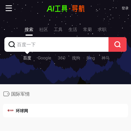
登录
搜索
社区
工具
生活
常用
求职
百度
Google
360
搜狗
Bing
神马
国际军情
环球网