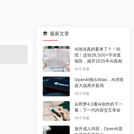
最新文章
AI泡沫真的要来了？！别
慌！这份26,500+字深度
报告，揭开2025年AI真相
10个月前
OpenAI推出Atlas，AI浏览
器大战再开新局
10个月前
从即梦4.0看AI创作的下一
幕：下一代内容交互革命
10个月前
放开成人内容，OpenAI是