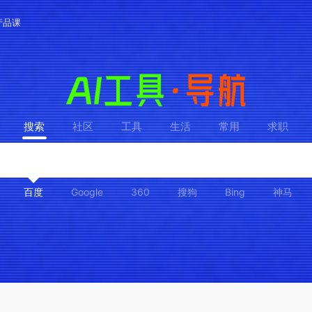
产品课
搜索
社区
工具
生活
常用
求职
百度
Google
360
搜狗
Bing
神马