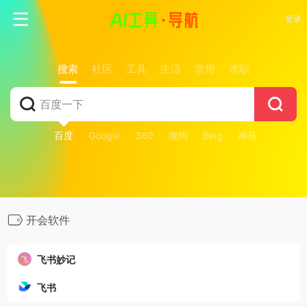
登录
搜索
社区
工具
生活
常用
求职
百度
Google
360
搜狗
Bing
神马
开会软件
飞书妙记
飞书