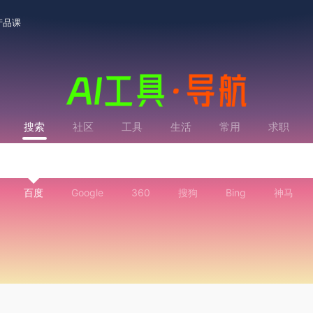
产品课
搜索
社区
工具
生活
常用
求职
百度
Google
360
搜狗
Bing
神马