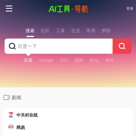
登录
搜索
社区
工具
生活
常用
求职
百度
Google
360
搜狗
Bing
神马
新闻
中关村在线
网易