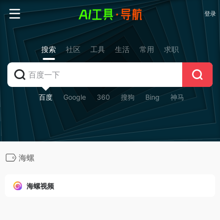
登录
搜索
社区
工具
生活
常用
求职
百度
Google
360
搜狗
Bing
神马
海螺
海螺视频