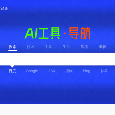
产品课
搜索
社区
工具
生活
常用
求职
百度
Google
360
搜狗
Bing
神马