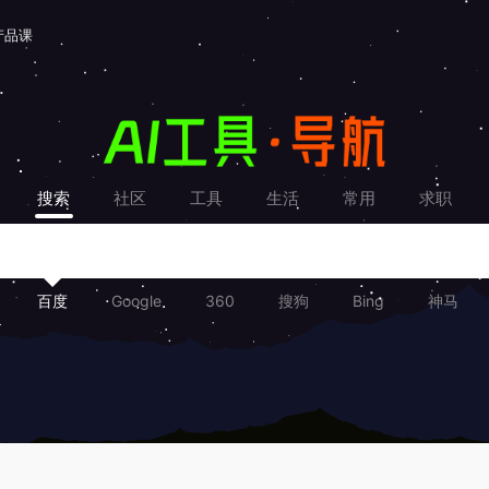
产品课
搜索
社区
工具
生活
常用
求职
百度
Google
360
搜狗
Bing
神马