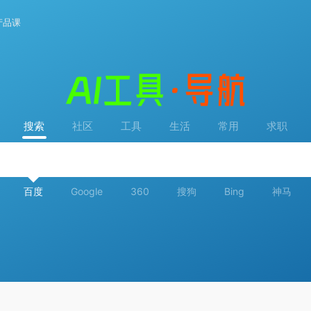
产品课
搜索
社区
工具
生活
常用
求职
百度
Google
360
搜狗
Bing
神马