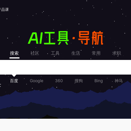
产品课
搜索
社区
工具
生活
常用
求职
百度
Google
360
搜狗
Bing
神马