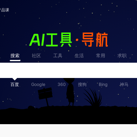
产品课
搜索
社区
工具
生活
常用
求职
百度
Google
360
搜狗
Bing
神马