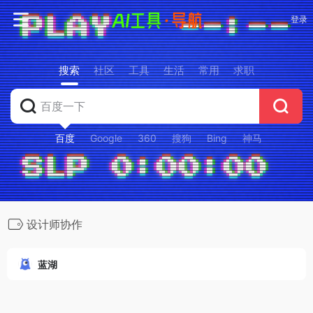
登录
搜索
社区
工具
生活
常用
求职
百度
Google
360
搜狗
Bing
神马
设计师协作
蓝湖