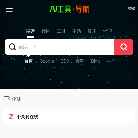
登录
搜索
社区
工具
生活
常用
求职
百度
Google
360
搜狗
Bing
神马
评测
中关村在线