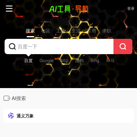
登录
搜索
社区
工具
生活
常用
求职
百度
Google
360
搜狗
Bing
神马
AI搜索
通义万象