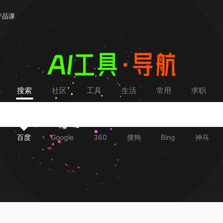
产品课
搜索
社区
工具
生活
常用
求职
百度
Google
360
搜狗
Bing
神马