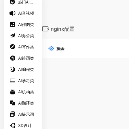
热门AI工具
AI音视频
AI作图类
nginx配置
AI办公类
AI写作类
掘金
AI绘画类
AI编程类
AI学习类
AI机构类
AI翻译类
AI提示词
3D设计