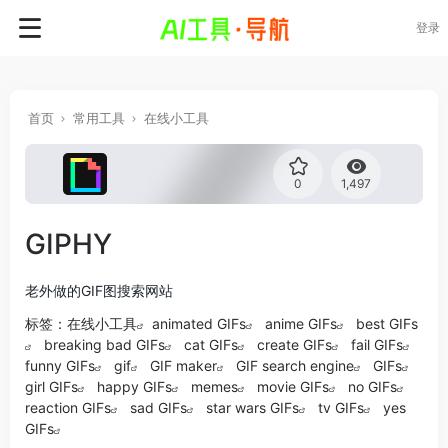
登录
首页
常用工具
在线小工具
0
1,497
GIPHY
老外做的GIF图搜索网站
标签：
在线小工具
animated GIFs
anime GIFs
best GIFs
breaking bad GIFs
cat GIFs
create GIFs
fail GIFs
funny GIFs
gif
GIF maker
GIF search engine
GIFs
girl GIFs
happy GIFs
memes
movie GIFs
no GIFs
reaction GIFs
sad GIFs
star wars GIFs
tv GIFs
yes
GIFs