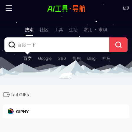
登录
搜索
社区
工具
生活
常用
求职
百度
Google
360
搜狗
Bing
神马
fail GIFs
GIPHY