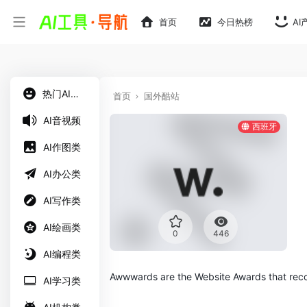
首页
今日热榜
AI
热门AI工具
首页
国外酷站
AI音视频
西班牙
AI作图类
AI办公类
AI写作类
AI绘画类
0
446
AI编程类
Awwwards are the Website Awards that recog
AI学习类