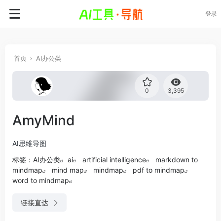
登录
首页
AI办公类
0
3,395
AmyMind
AI思维导图
标签：
AI办公类
ai
artificial intelligence
markdown to
mindmap
mind map
mindmap
pdf to mindmap
word to mindmap
链接直达