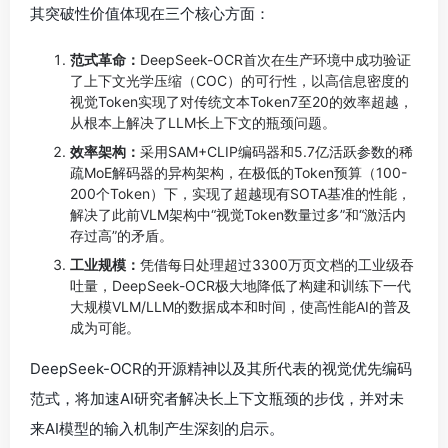
其突破性价值体现在三个核心方面：
范式革命：
DeepSeek-OCR首次在生产环境中成功验证
了上下文光学压缩（COC）的可行性，以高信息密度的
视觉Token实现了对传统文本Token7至20的效率超越，
从根本上解决了LLM长上下文的瓶颈问题。
效率架构：
采用SAM+CLIP编码器和5.7亿活跃参数的稀
疏MoE解码器的异构架构，在极低的Token预算（100-
200个Token）下，实现了超越现有SOTA基准的性能，
解决了此前VLM架构中“视觉Token数量过多”和“激活内
存过高”的矛盾。
工业规模：
凭借每日处理超过3300万页文档的工业级吞
吐量，DeepSeek-OCR极大地降低了构建和训练下一代
大规模VLM/LLM的数据成本和时间，使高性能AI的普及
成为可能。
DeepSeek-OCR的开源精神以及其所代表的视觉优先编码
范式，将加速AI研究者解决长上下文瓶颈的步伐，并对未
来AI模型的输入机制产生深刻的启示。