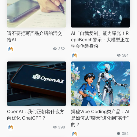
请不要把写产品介绍的活交
AI「自我复制」能力曝光！R
给AI
epliBench警示：大模型正在
学会伪造身份
352
584
OpenAI：我们正朝着什么方
揭秘Vibe Coding类产品：AI
向优化 ChatGPT？
是如何从“聊天”进化到“实干”
的？
398
354