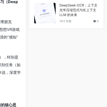
习（Deep
DeepSeek-OCR：上下文
光学压缩范式与长上下文
LLM 的未来
10个月前
0
赛博朋克
想想VR游戏
的“感知”
Ns），特别是
式识别任务（如
来说，深度学
习的核心思