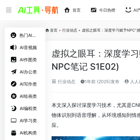
首页
今日热榜
AI
首页
•
行业动态
•
虚拟之眼耳：深度学习赋予NPC“感知”
热门AI工具
AI音视频
虚拟之眼耳：深度学习赋
AI作图类
NPC笔记 S1E02)
AI办公类
行业动态
1年前 (2025)发布
人人
AI写作类
AI绘画类
本文深入探讨深度学习技术，尤其是CNN、
AI编程类
物体识别到语音理解，从环境感知到情感
AI学习类
应。
AI机构类