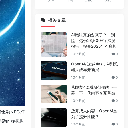
相关文章
AI泡沫真的要来了？！别
慌！这份26,500+字深度
报告，揭开2025年AI真相
10个月前
0
OpenAI推出Atlas，AI浏览
器大战再开新局
10个月前
0
从即梦4.0看AI创作的下一
幕：下一代内容交互革命
10个月前
0
放开成人内容，OpenAI是
驱动NPC打
为了提升性能？
复杂的虚拟世
10个月前
0