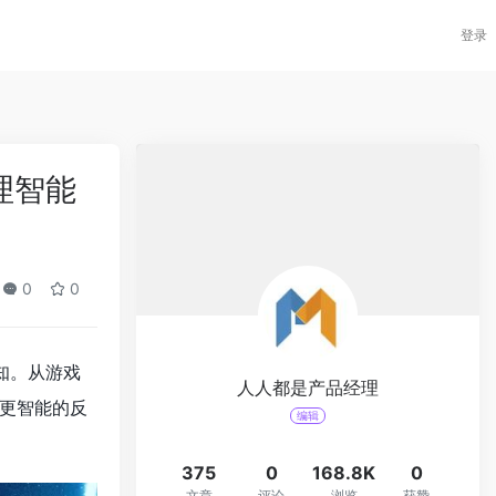
登录
理智能
0
0
感知。从游戏
人人都是产品经理
出更智能的反
编辑
375
0
168.8K
0
文章
评论
浏览
获赞