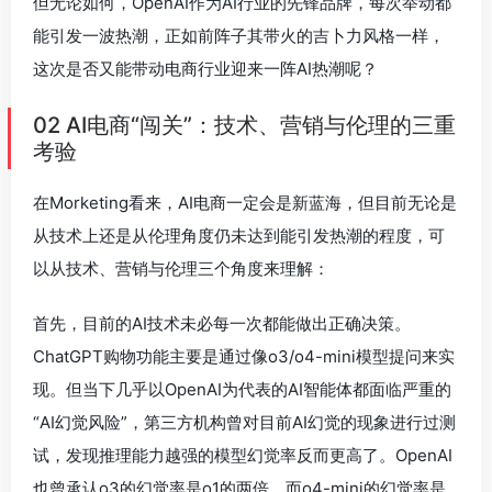
但无论如何，OpenAI作为AI行业的先锋品牌，每次举动都
能引发一波热潮，正如前阵子其带火的吉卜力风格一样，
这次是否又能带动电商行业迎来一阵AI热潮呢？
02 AI电商“闯关”：技术、营销与伦理的三重
考验
在Morketing看来，AI电商一定会是新蓝海，但目前无论是
从技术上还是从伦理角度仍未达到能引发热潮的程度，可
以从技术、营销与伦理三个角度来理解：
首先，目前的AI技术未必每一次都能做出正确决策。
ChatGPT购物功能主要是通过像o3/o4-mini模型提问来实
现。但当下几乎以OpenAI为代表的AI智能体都面临严重的
“AI幻觉风险”，第三方机构曾对目前AI幻觉的现象进行过测
试，发现推理能力越强的模型幻觉率反而更高了。OpenAI
也曾承认o3的幻觉率是o1的两倍，而o4-mini的幻觉率是