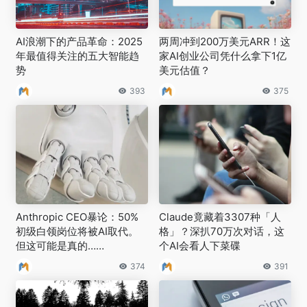
AI浪潮下的产品革命：2025
两周冲到200万美元ARR！这
年最值得关注的五大智能趋
家AI创业公司凭什么拿下1亿
势
美元估值？
393
375
Anthropic CEO暴论：50%
Claude竟藏着3307种「人
初级白领岗位将被AI取代。
格」？深扒70万次对话，这
但这可能是真的……
个AI会看人下菜碟
374
391