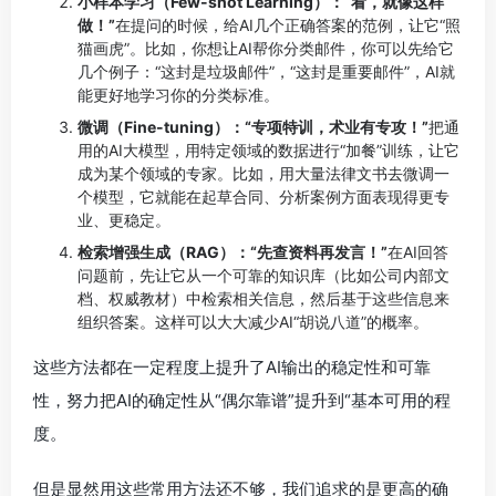
小样本学习（Few-shot Learning）：“看，就像这样
做！”
在提问的时候，给AI几个正确答案的范例，让它“照
猫画虎”。比如，你想让AI帮你分类邮件，你可以先给它
几个例子：“这封是垃圾邮件”，“这封是重要邮件”，AI就
能更好地学习你的分类标准。
微调（Fine-tuning）：“专项特训，术业有专攻！”
把通
用的AI大模型，用特定领域的数据进行“加餐”训练，让它
成为某个领域的专家。比如，用大量法律文书去微调一
个模型，它就能在起草合同、分析案例方面表现得更专
业、更稳定。
检索增强生成（RAG）：“先查资料再发言！”
在AI回答
问题前，先让它从一个可靠的知识库（比如公司内部文
档、权威教材）中检索相关信息，然后基于这些信息来
组织答案。这样可以大大减少AI“胡说八道”的概率。
这些方法都在一定程度上提升了AI输出的稳定性和可靠
性，努力把AI的确定性从“偶尔靠谱”提升到“基本可用的程
度。
但是显然用这些常用方法还不够，我们追求的是更高的确