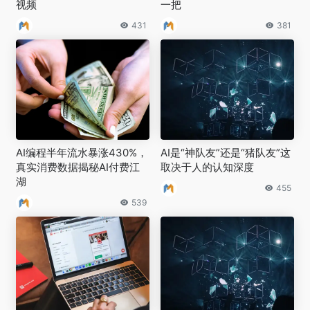
视频
一把
431
381
AI编程半年流水暴涨430%，
AI是“神队友”还是“猪队友”这
真实消费数据揭秘AI付费江
取决于人的认知深度
湖
455
539