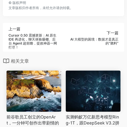
©
版权声明
文章版权归作者所有，未经允许请勿转载。
上一篇
下一篇
Cursor 0.50 震撼更新：AI 原生
IDE 再进化，聊天体验爆棚、后
AI 大模型的困境：数据才是真正
台 Agent 超前瞻，提效神器一网
的“燃料”
打尽！
相关文章
前谷歌员工创立的OpenAr
实测蚂蚁万亿新思考模型Rin
t，一分钟可创作出带剧情的
g-1T，跟DeepSeek V3.2拼