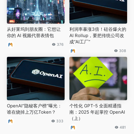
从好莱坞到朋友圈：它想让
利润率暴涨3倍！硅谷爆火的
你的 AI 视频代替表情包
AI Rollup，要把传统公司改
成“AI工厂”
376
308
OpenAI“隐秘客户榜”曝光：
个性化 GPT-5 全面精通指
谁在烧掉上万亿Token？
南：2025 年起掌控 OpenAI
（上）
333
481