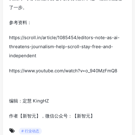
了一步。
参考资料：
https://scroll.in/article/1085454/editors-note-as-ai-
threatens-journalism-help-scroll-stay-free-and-
independent
https://www.youtube.com/watch?v=o_940MzFmQ8
编辑：定慧 KingHZ
作者【新智元】，微信公众号：【新智元】
# 行业动态