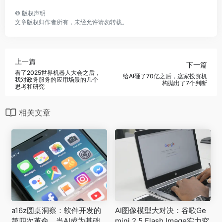
©
版权声明
文章版权归作者所有，未经允许请勿转载。
上一篇
下一篇
看了2025世界机器人大会之后，
给AI砸了70亿之后，这家投资机
我对政务服务的应用场景的几个
构抛出了7个判断
思考和研究
相关文章
a16z圆桌洞察：软件开发的
AI图像模型大对决：谷歌Ge
第四次革命，当AI成为基础
mini 2.5 Flash Image实力究