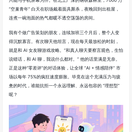
只能与手机屏幕为伴。在北上广深的钢铁森林里，7000 万
“空巢青年” 白天在职场戴着面具厮杀，夜晚回到出租屋，
连煮一碗泡面的热气都暖不透空荡荡的房间。
我有个做广告策划的朋友，连续加班三个月后，整个人变
得沉默寡言。有次聊天他坦言，现在每天最放松的时刻，
就是和 AI 女友聊游戏攻略。“和真人聊天要察言观色，生怕
说错话，和 AI 聊，我说什么都对。” 他的话里满是无奈。
正是这种“零差评”的对话体验，让全球 “AI + 情感陪伴” 市
场以每年 75%的疯狂速度膨胀。毕竟在这个充满压力与疲
惫的时代，谁能抗拒一个永远理解、永远包容的 “理想型”
呢？