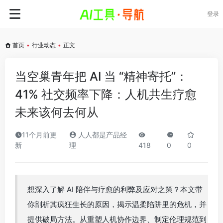
登录
首页
•
行业动态
•
正文
当空巢青年把 AI 当 “精神寄托”：
41% 社交频率下降：人机共生疗愈
未来该何去何从
11个月前更
人人都是产品经
新
理
418
0
0
想深入了解 AI 陪伴与疗愈的利弊及应对之策？本文带
你剖析其疯狂生长的原因，揭示温柔陷阱里的危机，并
提供破局方法。从重塑人机协作边界、制定伦理规范到