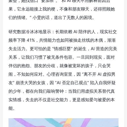
聚会，她找借口 “要加班”。“和 AI 聊天不用解释前因后
果，它永远能接上我的梗，不像和朋友聊天，还得照顾她
们的情绪。” 小雯的话，道出了无数人的困境。
研究数据冷冰冰地显示：长期依赖 AI 陪伴的人，现实社交
频率下降 41%，共情能力也如同被抽走丝线的木偶，渐渐
失去活力。更可怕的是 “情感巨婴” 的诞生，AI 营造的完美
关系，让我们习惯了被无条件包容。一旦回到现实，面对
伴侣的抱怨、朋友的分歧，就像被宠坏的孩子，只会哭
闹，不知如何应对。心理咨询室里，因 “离不开 AI 虚拟男
友” 崩溃大哭的女孩，因 “AI 否定自己观点” 陷入自我怀疑
的少年，都在向我们敲响警钟：当我们用虚拟关系替代真
实情感，失去的不仅是社交能力，更是感知爱与被爱的本
能。