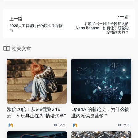
下一篇
上一篇
谷歌又出王炸！全网爆火的
2025人工智能时代的职业生存指
Nano Banana，如何让手残党秒
南
变插画大师？
相关文章
涨价20倍！从9.9元到249
OpenAI的新论文，为什么被
元，AI玩具正在为“情绪买单”
业内嘲讽是营销？
395
293