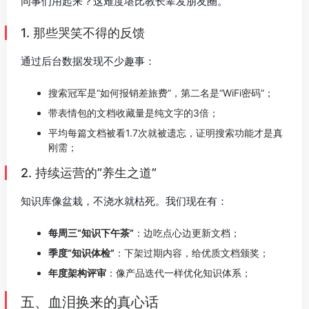
同事们用起来？这难度堪比教长辈发朋友圈。
1. 那些哭笑不得的反馈
通过后台数据发现不少趣事：
搜索冠军是“如何报销差旅费”，第二名是“WiFi密码”；
带表情包的文档收藏量是纯文字的3倍；
平均每篇文档被看1.7次就被遗忘，证明搜索功能才是真
刚需；
2. 持续运营的”养生之道”
知识库像盆栽，不浇水就枯死。我们现在有：
每周三“知识下午茶”
：边吃点心边更新文档；
季度“知识体检”
：下架过期内容，给优质文档颁奖；
年度架构评审
：像产品迭代一样优化知识体系；
五、血泪换来的真心话