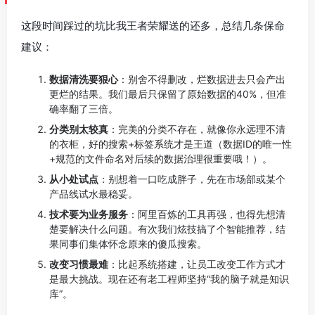
这段时间踩过的坑比我王者荣耀送的还多，总结几条保命
建议：
数据清洗要狠心
：别舍不得删改，烂数据进去只会产出
更烂的结果。我们最后只保留了原始数据的40%，但准
确率翻了三倍。
分类别太较真
：完美的分类不存在，就像你永远理不清
的衣柜，好的搜索+标签系统才是王道（数据ID的唯一性
+规范的文件命名对后续的数据治理很重要哦！）。
从小处试点
：别想着一口吃成胖子，先在市场部或某个
产品线试水最稳妥。
技术要为业务服务
：阿里百炼的工具再强，也得先想清
楚要解决什么问题。有次我们炫技搞了个智能推荐，结
果同事们集体怀念原来的傻瓜搜索。
改变习惯最难
：比起系统搭建，让员工改变工作方式才
是最大挑战。现在还有老工程师坚持“我的脑子就是知识
库”。