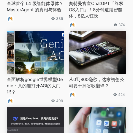
全球首个 L4 级智能体母体？
奥特曼官宣ChatGPT「终极
MasterAgent 的真相与体验
OS入口」！8分钟速搭智能
体，8亿人狂欢
335
374
全面解析google世界模型Ge
从0到800毫秒，这家初创公
nie：真的能打开AGI的大门
司要干掉谷歌翻译？
吗？
424
409