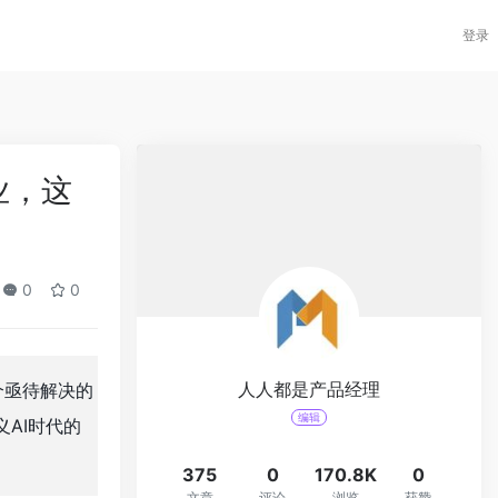
登录
业，这
0
0
人人都是产品经理
个亟待解决的
编辑
AI时代的
375
0
170.8K
0
文章
评论
浏览
获赞