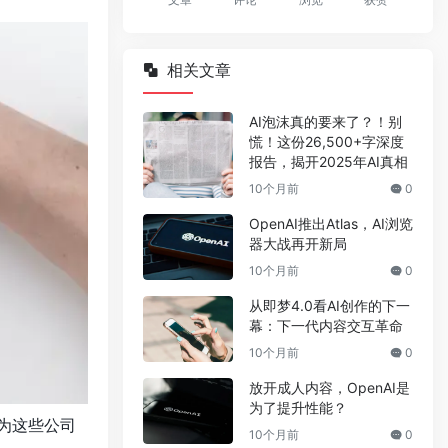
相关文章
AI泡沫真的要来了？！别
慌！这份26,500+字深度
报告，揭开2025年AI真相
10个月前
0
OpenAI推出Atlas，AI浏览
器大战再开新局
10个月前
0
从即梦4.0看AI创作的下一
幕：下一代内容交互革命
10个月前
0
放开成人内容，OpenAI是
为了提升性能？
因为这些公司
10个月前
0