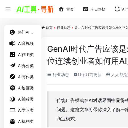
首页
今日热榜
AI
首页
•
行业动态
•
GenAI时代广告应该是怎么样的？
热门AI工具
AI音视频
GenAI时代广告应该
AI作图类
位连续创业者如何用A
AI办公类
行业动态
11个月前更新
人人都是
AI写作类
AI绘画类
AI编程类
传统广告模式在AI对话界面中显得
问题。这篇文章将带你深入了解一家
AI学习类
商业模式。
AI机构类