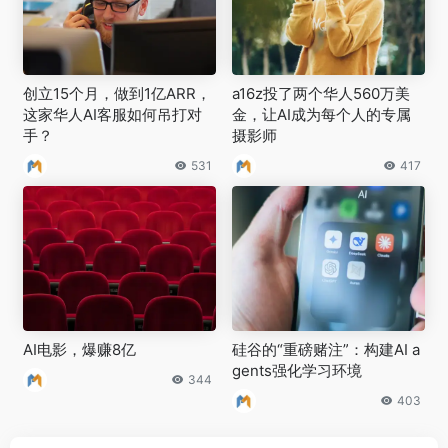
创立15个月，做到1亿ARR，
a16z投了两个华人560万美
这家华人AI客服如何吊打对
金，让AI成为每个人的专属
手？
摄影师
531
417
AI电影，爆赚8亿
硅谷的“重磅赌注”：构建AI a
gents强化学习环境
344
403