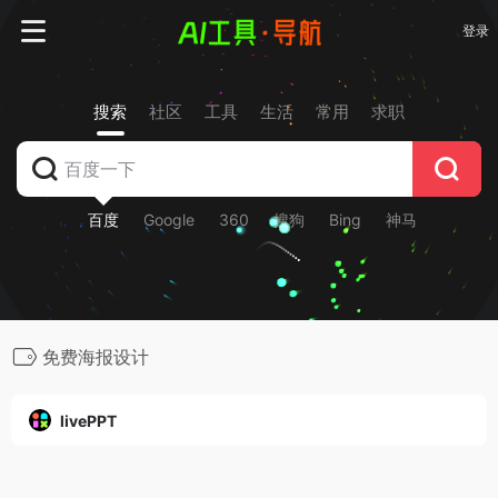
登录
搜索
社区
工具
生活
常用
求职
百度
Google
360
搜狗
Bing
神马
免费海报设计
livePPT