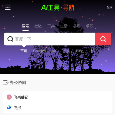
登录
搜索
社区
工具
生活
常用
求职
百度
Google
360
搜狗
Bing
神马
办公协同
飞书妙记
飞书