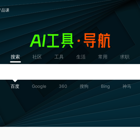
产品课
搜索
社区
工具
生活
常用
求职
百度
Google
360
搜狗
Bing
神马