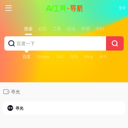
登录
搜索
社区
工具
生活
常用
求职
百度
Google
360
搜狗
Bing
神马
寻光
寻光