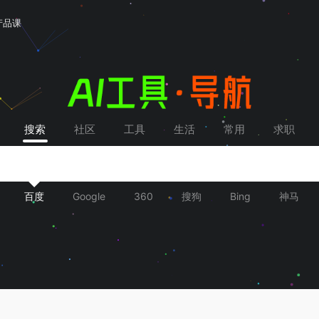
产品课
搜索
社区
工具
生活
常用
求职
百度
Google
360
搜狗
Bing
神马