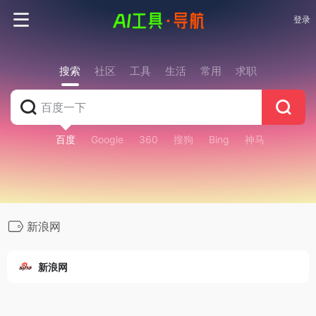
登录
搜索
社区
工具
生活
常用
求职
百度
Google
360
搜狗
Bing
神马
新浪网
新浪网