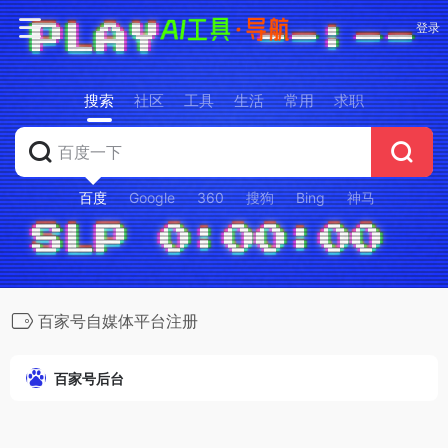
登录
搜索
社区
工具
生活
常用
求职
百度
Google
360
搜狗
Bing
神马
百家号自媒体平台注册
百家号后台